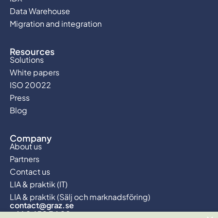
Data Warehouse
Migration and integration
Resources
Solutions
White papers
ISO 20022
Press
Blog
Company
About us
Partners
Contact us
LIA & praktik (IT)
LIA & praktik (Sälj och marknadsföring)
contact@graz.se
+46 8 650 34 00